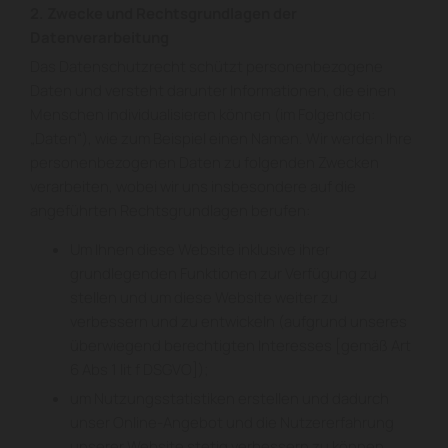
2. Zwecke und Rechtsgrundlagen der
Datenverarbeitung
Das Datenschutzrecht schützt personenbezogene
Daten und versteht darunter Informationen, die einen
Menschen individualisieren können (im Folgenden:
„Daten“), wie zum Beispiel einen Namen. Wir werden Ihre
personenbezogenen Daten zu folgenden Zwecken
verarbeiten, wobei wir uns insbesondere auf die
angeführten Rechtsgrundlagen berufen:
Um Ihnen diese Website inklusive ihrer
grundlegenden Funktionen zur Verfügung zu
stellen und um diese Website weiter zu
verbessern und zu entwickeln (aufgrund unseres
überwiegend berechtigten Interesses [gemäß Art
6 Abs 1 lit f DSGVO]);
um Nutzungsstatistiken erstellen und dadurch
unser Online-Angebot und die Nutzererfahrung
unserer Website stetig verbessern zu können