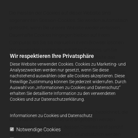
Die meisten der Cookies auf dieser Website sind
sogenannten Session-Cookies. Sie werden automatisch
gelöscht, wenn Sie unsere Website wieder verlassen.
Dauerhafte Cookies hingegen bleiben auf Ihrem
Computer, bis Sie sie manuell in Ihrem Browser löschen.
Wir verwenden solche dauerhaften Cookies, um Sie
Wir respektieren Ihre Privatsphäre
wieder zu erkennen, wenn Sie unsere Website das
nächste Mal besuchen. In der nachfolgenden Tabelle
Diese Website verwendet Cookies. Cookies zu Marketing- und
Analysezwecken werden nur gesetzt, wenn Sie diese
finden Sie eine Übersicht zu den eingesetzten Cookies
nachstehend auswählen oder alle Cookies akzeptieren. Diese
inkl. der vorgeschriebenen Informationen: Ablaufzeit, Typ
freiwillige Zustimmung können Sie jederzeit widerrufen. Durch
(Zweck), Anbieter und die entsprechende
Auswahl von „Informationen zu Cookies und Datenschutz“
erhalten Sie detaillierte Information zu den verwendeten
Datenschutzhinweise des Anbieters.
Cookies und zur Datenschutzerklärung.
Als „Third-Party-Cookie“ werden Cookies bezeichnet, die
Informationen zu Cookies und Datenschutz
von anderen Anbietern als uns angeboten werden
(andernfalls, wenn es nur dessen Cookies sind spricht
Notwendige Cookies
man von „First-Party Cookies“). Grundsätzlich werden