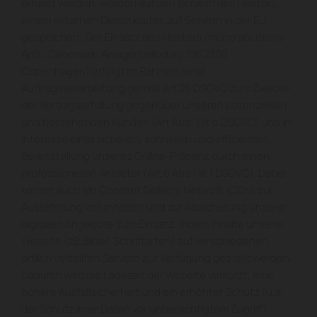
erfasst werden, werden auf den Servern des Hosters,
einem externen Dienstleister, auf Servern in der EU
gespeichert. Der Einsatz des Hosters (mono solutions
ApS., Dänemark, Amagerfælledvej 106 2300
Copenhagen) erfolgt im Rahmen einer
Auftragsverarbeitung gemäß Art 28 DSGVO zum Zwecke
der Vertragserfüllung gegenüber unseren potenziellen
und bestehenden Kunden (Art Abs. 1 lit b DSGVO) und im
Interesse einer sicheren, schnellen und effizienten
Bereitstellung unseres Online-Präsenz durch einen
professionellen Anbieter (Art 6 Abs 1 lit f DSGVO). Dabei
kommt auch ein Content Delivery Network (CDN) zur
Auslieferung von Inhalten und zur Absicherung unserer
digitalen Angebote zum Einsatz, indem Inhalte unserer
Website (zB Bilder, Schriftarten) auf verschiedenen
örtlich verteilten Servern zur Verfügung gestellt werden.
Dadurch wird die Ladezeit der Website verkürzt, eine
höhere Ausfallsicherheit und ein erhöhter Schutz (u.a.
der Schutz ihrer Daten vor unberechtigtem Zugriff)