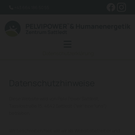
+43 664 186 50 55

Datenschutzerklärung
Datenschutzhinweise
Diese Website wird von Pelvi Power Sattledt,
Tassilostraße 15, 4642 Sattledt (“wir” bzw “uns”)
betrieben.
Wir beschreiben hier, wie wir als Websitebetreiber und