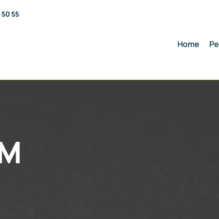
 50 55
Home
Pe
UM