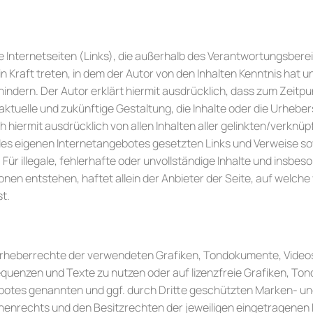
e Internetseiten (Links), die außerhalb des Verantwortungsbere
 in Kraft treten, in dem der Autor von den Inhalten Kenntnis hat
hindern. Der Autor erklärt hiermit ausdrücklich, dass zum Zeitpu
aktuelle und zukünftige Gestaltung, die Inhalte oder die Urhebe
ich hiermit ausdrücklich von allen Inhalten aller gelinkten/verkn
lb des eigenen Internetangebotes gesetzten Links und Verweise s
 Für illegale, fehlerhafte oder unvollständige Inhalte und insbe
en entstehen, haftet allein der Anbieter der Seite, auf welche 
st.
die Urheberrechte der verwendeten Grafiken, Tondokumente, Vid
sequenzen und Texte zu nutzen oder auf lizenzfreie Grafiken, 
gebotes genannten und ggf. durch Dritte geschützten Marken- 
henrechts und den Besitzrechten der jeweiligen eingetragenen 