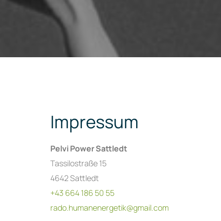
Impressum
Pelvi Power Sattledt
Tassilostraße 15
4642 Sattledt
+43 664 186 50 55
rado.humanenergetik@gmail.com