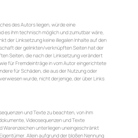
iches des Autors liegen, würde eine
 und es ihm technisch möglich und zumutbar wäre,
nkt der Linksetzung keine illegalen Inhalte auf den
rschaft der gelinkten/verknüpften Seiten hat der
üpften Seiten, die nach der Linksetzung verändert
owie für Fremdeinträge in vom Autor eingerichtete
sondere für Schäden, die aus der Nutzung oder
verwiesen wurde, nicht derjenige, der über Links
eosequenzen und Texte zu beachten, von ihm
Tondokumente, Videosequenzen und Texte
und Warenzeichen unterliegen uneingeschränkt
Eigentümer. Allein aufgrund der bloßen Nennung