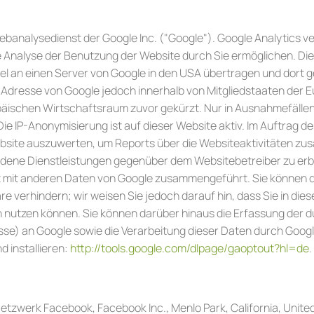
banalysedienst der Google Inc. ("Google"). Google Analytics ve
 Analyse der Benutzung der Website durch Sie ermöglichen. Di
l an einen Server von Google in den USA übertragen und dort ges
P-Adresse von Google jedoch innerhalb von Mitgliedstaaten der 
schen Wirtschaftsraum zuvor gekürzt. Nur in Ausnahmefällen wi
ie IP-Anonymisierung ist auf dieser Website aktiv. Im Auftrag d
bsite auszuwerten, um Reports über die Websiteaktivitäten zu
dene Dienstleistungen gegenüber dem Websitebetreiber zu erbr
ht mit anderen Daten von Google zusammengeführt. Sie können d
 verhindern; wir weisen Sie jedoch darauf hin, dass Sie in dies
 nutzen können. Sie können darüber hinaus die Erfassung der d
esse) an Google sowie die Verarbeitung dieser Daten durch Goog
 installieren:
http://tools.google.com/dlpage/gaoptout?hl=de
.
etzwerk Facebook, Facebook Inc., Menlo Park, California, United