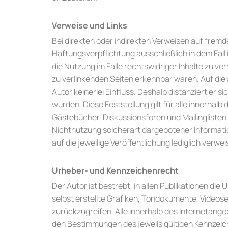
Verweise und Links
Bei direkten oder indirekten Verweisen auf fremd
Haftungsverpflichtung ausschließlich in dem Fall
die Nutzung im Falle rechtswidriger Inhalte zu ver
zu verlinkenden Seiten erkennbar waren. Auf die 
Autor keinerlei Einfluss. Deshalb distanziert er s
wurden. Diese Feststellung gilt für alle innerha
Gästebücher, Diskussionsforen und Mailinglisten.
Nichtnutzung solcherart dargebotener Information
auf die jeweilige Veröffentlichung lediglich verwei
Urheber- und Kennzeichenrecht
Der Autor ist bestrebt, in allen Publikationen 
selbst erstellte Grafiken, Tondokumente, Video
zurückzugreifen. Alle innerhalb des Internetan
den Bestimmungen des jeweils gültigen Kennzeic